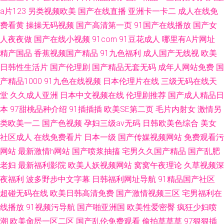
a片123
另类视频欧美
国产在线直播
亚洲卡一卡二
成人在线免
费看黄
操操无码视频
国产高清第一页
91国产在线播放
国产女
人夜夜做
国产在线小视频
91com
91豆花成人
哪里有A片网址
精产国品
香蕉视频国产精品
91九色福利
成人国产无线视
欧美
日韩性生活片
国产伦理剧
国产精品无套无码
成年人网站免费
国
产精品1000
91九色在线视频
日本伦理片在线
三级无码在线天
堂
久久成人亚洲
日本中文视频在线
伦理剧推荐
国产成人精品日
本
97甜桃品种介绍
91插插插
欧美SE第二页
毛片内射女
激情另
类欧美一二
国产色视频
孕妇三级av无码
日韩欧美色综合
美女
社区成人
在线免费看片
日本一级
国产传媒视频网站
免费观看污
网站
最新激情h网站
国产喷浆抽搐
宅男久久国产精品
国产乱肥
老妇
最新福利影院
欧美人妖视频网站
窝窝午夜理论
久草视频深
夜福利
波多野步中文字幕
日韩福利网址导航
91精品国产社区
超碰无码在线
欧美日韩高清免费
国产激情视频三区
宅男福利在
线播放
91视频污导航
国产啪亚洲国
欧美性爱密臀
疯狂少妇喷
潮
欧美肏屄一区二区
国产乱伦免费观看
偷拍草草草
97狠狠插