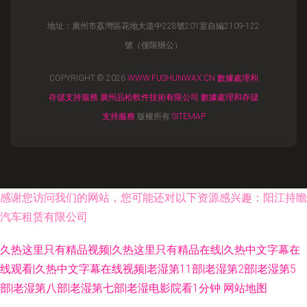
地址：廣州市荔灣區花地大道中228號201室自編2109-122
號（僅限辦公）
COPYRIGHT © 2026
WWW.FUSHUNWAX.CN
數據處理和
存儲支持服務
廣州品松軟件技術有限公司
數據處理和存儲
支持服務
版權所有
SITEMAP
感谢您访问我们的网站，您可能还对以下资源感兴趣：阳江持瞻
汽车租赁有限公司
久热这里只有精品视频|久热这里只有精品在线|久热中文字幕在
线观看|久热中文字幕在线视频|老湿第11部|老湿第2部|老湿第5
部|老湿第八部|老湿第七部|老湿电影院看1分钟
网站地图