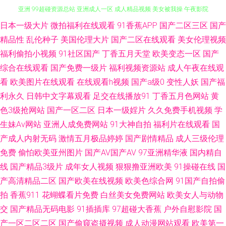
日本一级大片
微拍福利在线观看
91香蕉APP
国产二区三区
国产
中文字幕视频91 美女涩涩网站 日韩新网片 ts人妖视频 韩美狠狠干 蜜芽性爱
精品性
乱伦种子
美国伦理大片
国产二区在线观看
美女伦理视频
亚洲 99超碰资源总站 亚洲成人一区 成人精品视频 美女被我操 午夜影院
福利偷拍小视频
91社区国产
丁香五月天堂
欧美变态一区
国产
综合在线观看
国产免费一级片
福利视频资源站
成人午夜在线观
6018 AV三级片网站 老师美女丝袜啪啪 91大神黑丝在线 国产日韩欧美一区
看
欧美图片在线观看
在线观看h视频
国产a级0
变性人妖
国产福
利永久
日韩中文字幕观看
足交在线播放91
丁香五月色网站
黄
日韩视频 91高清视频在线 国产视频官网91 四虎影院国产精品 伦理片视频污
色3级抢网站
国产一区二区
日本一级婬片
久久免费手机视频
学
生妹Av网站
亚洲人成免费网站
91大神自拍
福利片在线观看
国
污 尤物豆花导航 97午夜 久草福利在线 欧美变态另类 欧美色色综合图片 内
产成人内射无码
激情五月极品婷婷
国产剧情精品
成人三级伦理
免费
偷怕欧美亚州图片
国产AV国产AV
97亚洲精华液
国内精自
射少妇视频 欧美日韩色情a片 福利社之免费区 日本三级人妻 91影院在线 亚
线
国产精品3级片
成年女人视频
狠狠撸亚洲欧美
91操碰在线
国
洲色院 海角福利导航 91视频观看 日屄欧美日屄 韩日探花影视 五月花麻豆传
产高清精品二区
国产欧美在线视频
欧美色综合网
91国产自拍偷
拍
香蕉911
花蝴蝶看片免费
白丝美女免费网站
欧美女人与动物
媒 黄色网子 久久肏逼网 日韩精品短片 尤物91 操草逼123 国产无套普通话
交
国产精品无码电影
91插插库
97超碰大香蕉
户外自慰影院
国
产一区二区二区
国产偷窥盗摄视频
成人动漫网站观看
欧美第一