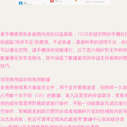
著手機應用和多媒體內容的日益膨脹，16GB存儲空間的手機往
快面臨“內存不足”的窘境。不必焦慮，通過科學的清理方法，你
可以優化空間，讓手機保持流暢運行。以下是六個針對文件和
數據優化等常規辦法，其中涵蓋了數據處理與存儲支持服務的
技巧。
. 清理應用緩存和無用數據
許多應用會積累大量緩存文件，用于提升響應速度，但時間一久
占用數十吉字節（GB）的數據。進入設置里的存儲選項，查看
用的緩存需選擇對應賬號進行操作，手動一功能重啟完成后進
清空操作，單獨留意剔除日歷同步或者地圖碎片規則性殘留內容
法尤為高效；然后可選擇定期為此處使用"數據中心添加緩存清