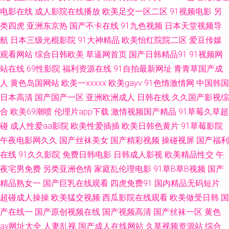
免视频免费看 91国产夜色猫 午夜福利91 99色热 成人高清日色 91色情主站
电影在线
成人影院在线播放
欧美足交一区二区
91视频电影
另
类四虎
亚洲东京热
国产不卡在线
91九色视频
日本天堂视频导
亚州性色 五月天狼友 天天操线视频 91青久久 肏屄不卡高清视频 黄色美女视
航
日本三级光棍影院
91大神精品
欧美怡红院院二区
爱豆传媒
观看网站
综合日韩欧美
草逼网首页
国产日韩精品91
91视频网
频 老司机午夜影院 精品一区日韩 美欧性娱烁 欧美性爱精品一区 三级日韩中
站在线
69性影院
福利资源在线
91自拍最新网址
青青草国产成
文字幕 99热6孕妇无码 欧美韩日性爱炮图 在线看91 91在线观看视频 成人亚
人
黄色岛国网站
欧美一xxxxx
欧美gayv
91色情激情网
中国韩国
日本高清
国产国产一区
亚洲欧洲成人
日韩在线
久久国产影视综
洲一区 日韩美女性爱 91偷拍视频网站 国产a成人 免费91 日本天堂一区 成人
合
欧美69潮喷
伦理片app下载
激情视频国产精品
91草莓久草超
碰
成人性爱aa影院
欧美性爱插插
欧美日韩色黄片
91草莓影院
av五月花 久久伊人欧洲 欧洲精品久区 天堂AV男人 伊人久久青青草网 含羞草
午夜电影网久久
国产丝袜美女
国产精彩视频
操碰视屏
国产福利
在线
91久久影院
免费日韩电影
日韩成人影视
欧美精品性交
午
蜜桃a级片 人人妻超碰 亚洲卡一 91免费破处 精品久久91 日本网站www 香蕉
夜宅男免费
另类亚洲色情
家庭乱伦理电影
91草B草B视频
国产
视频污版 91传媒蜜桃传媒 www超碰93 欧美极品15p 婷婷四色超碰 91人妻
精品熟女一
国产巨乳在线观看
四虎免费91
国内精品无码短片
超碰成人操操
欧美猛交视频
西瓜影院在线观看
欧美做受日韩
国
人人操 国产一线中文字幕 老司机亚洲 91视频网在线 豆花综合网 久久精品免
产在线一
国产原创视频在线
国产视频高清
国产丝袜一区
黄色
av网址大全
人妻乱视
国产成人在线网站
久草视频资源站
综合