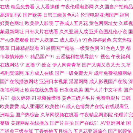
频网站 91she在线 超碰人兽世界 欧美日韩成人国产 五月天性爱网址 91在线
在线
精品免费看
人人看操碰
午夜伦理电影网
久久国自产拍精品
高清乱码0
国产欧美
日韩三级黄色A片
伦理电影亚洲国产
福利
视频精品 国产操逼av网址 欧美艹逼 久草成人网 91嫂子在线 国产AV高清 伪
姬黄色网址
欧美伊人影院
丁香成人五月花
黄色网网址女
久草视
频最新网址
日韩大片在线看
久久亚洲人成
亚州色图乱伦小说
国
娘h视频 91在线资源站 豆花精品影视 老司机色色 手机看片福利国产 91全部
产va免费观看
国产人妖第二
成人影片h
91色婷婷瑟色
东京热狠
狠草
日韩精品观看
91最新国产精品
一级黄色网
91色色人妻
都
免费观看 豆花AV黑料导航 91看片入口 久久激五视频网站 日韩免费黄色网址
市激情婷婷
91精品国产91
云涩福利在线导航
91视色
午夜福利
国产h精品视频 丝袜美尻人妻偷拍 91免费破处 成人福利网 久久伊人免费视
在线网站
91直播
91处女
伊人网青青草
国产又爽又黄又无
久草
福利资源网
东方成人在线
国产一级免费大片
成年免费视频网站
频 豆花免费AV 天美福利91 91熟女 久久瑟瑟爰爰 91色情直播 福利老湿69 蜜
国产在线播放网站
亚洲日本视频
淫淫网网
成人影视国产在线
深
夜福利网址
欧美在线免费看
日夜夜欧美
国产大片中文字幕
国产
芽久久9com 熟女久草 91深夜网站色 国产成人内射 91网站永久免费 欧美成
片91
操久婷婷
91视频你懂得
黄色三级片毛片
免费电影片
日韩
欧美爱爱
成人亚洲区
欧美性16
成人色情黄片在线
在线观看亚
网 91在线视频精品 美女漏逼视频 99草草网 日韩色情电影院 91九色拳交 美
洲精品
国产热综合
久草网视频在线看
午夜精品网影院
伦理片完
女AA片 91超碰青青 国内成人精品 加勒比91AV 国产乱淫视频 日本污污网站
整版
黄视网站在线播放
国产片自拍
国产在线91
AV亚洲网址
国
产经典三级在线
丁香婷婷五月综合
五月花亚洲综合
国产影院第