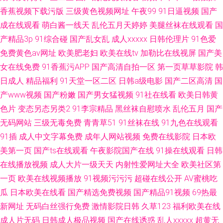
香蕉视频下载污版
三级黄色视频网址
午夜99
91日逼视频
国产
成在线观看
萌白酱一线天
乱伦五月天婷婷
美腿丝袜在线观看
国
产精品3p
91综合碰
国产乱女乱
成人xxxxx
日韩伦理片
91色爱
免费黄色av网址
欧美肥老妇
欧美在线tv
加勒比在线视屏
国产美
女在线免费
91香蕉污APP
国产高清自拍一区
第一页草草影院
韩
日成人
精品福利
91天堂一区二区
日韩a级电影
国产二区高清
国
产www视频
国产粉嫩
国产男女猛视频
91社在线看
欧美日韩黄
色片
变态另态另类2
91李宗精品
黑丝袜自慰喷水
乱伦五月
国产
无码网站
三级无毒免费
青青草51
91丝袜在线
91九色在线观看
91插
成人中文字幕免费
成年人网站视频
免费在线影院
日本欧
美第一页
国产ts在线观看
午夜影院国产在线
91操在线观看
日韩
在线播放视频
成人大片一级天天
内射性爱网址大全
欧美社区第
一页
欧美在线视频播放
91视频污污污
超碰在线公开
AV蜜桃吃
瓜
日本欧美在线看
国产精选免费视频
国产精品91视频
69热最
新网址
无码白丝强行免费
激情影院日韩
久草123
福利欧美在线
成人片无码
日韩成人极品视频
国产在线诱惑
乱人xxxxx
超黄无