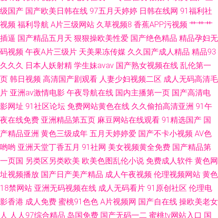
级国产
国产欧美日韩在线
97五月天婷婷
日韩在线网
91福利社
视频
福利导航
A片三级网站
久草视频8
香蕉APP污视频
艹艹艹
插逼
国产精品五月天
狠狠操欧美性爱
国产绝色精品
精品孕妇无
码视频
午夜A片三级片
天美果冻传媒
久久国产成人精品
精品93
久久久
日本人妖射精
学生妹avav
国产熟女视频在线
乱伦第一
页
韩日视频
高清国产剧观看
人妻少妇视频二区
成人无码高清毛
片
亚洲av激情电影
午夜导航在线
国内主播第一页
国产高清电
影网址
91社区论坛
免费网站黄色在线
久久偷拍高清亚洲
91午
夜在线免费
亚洲精品第五页
麻豆网站在线观看
91精选国产
国
产精品亚洲
黄色三级成年
五月天婷婷爱
国产不卡小视频
AV色
哟哟
亚洲天堂丁香五月
91社网
美女视频黄全免费
国产精品第
一页国
另类区另类欧美
欧美色图乱伦小说
免费成人软件
黄色网
址视频播放
国产日产美产精品
成人午夜视频
伦理视频网站
黄色
18禁网站
亚洲无码视频在线
成人无码看片
91原创社区
伦理电
影香港
成人免费
蜜桃91色色
A片视频网
国产自在线
操欧美老女
人
人人97综合精品
岛国免费
国产无码一二
蜜桃tv网站入口
国