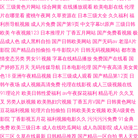
区
三级黄色片网站
综合网黄
在线播放观看
欧美电影在线
伦理
片在哪里看
蜜桃午夜网
久草资源在
日本三级大全
久久福利
福
利所导航视频
成人片免费
国产第9页
中文字幕bt原声
三级日韩
欧美
午夜视频123
日本推理片
丁香五月网站
国产免费看视频
极
品成人色
成人黑料自拍
国产日韩欧美网站
国产无码av
老湿A片
影院
国产精品自拍偷拍
牛牛影院A片
日韩无码视频网站
都市激
情变态另类
男女91视频
字幕在线精品播放
免费国产在线看
国
产婷婷五月天
无码传媒导航
日本电影伦理
国产午夜高清
美女黄
色18
亚洲午夜精品视频
日本三级成人观看
国产精品第12页
日
韩午夜场
成人视频高清免费
伦理在线影视
成人三级视频在线
91理论片
欧美日韩性爱福利
av午夜探花福利
精品毛片
久久叉
叉
另类人妖视频
欧美熟妇穴视频
丁香五月V国产
日韩黄色网址
豆花福利视频
轮理片自拍偷拍
日韩欧美美女视频
欧美A级黄色
影院
丁香影视五月花
福利视频电影久久
污污污污免费
91金典
免费
欧美三级日本
成人在线吃瓜网站
成人岛国影院
成人动漫二
区三区
久草在线最新
日韩精品推荐
国产精品一区自拍
男人天堂