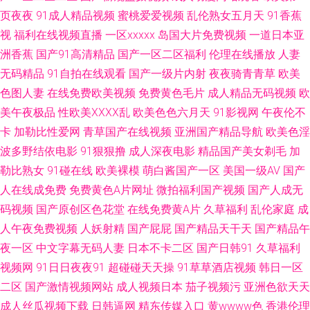
欧美性爱熟女 中文字幕日韩色 东方黑色av网站 国产精品成 日本第一页色网
页夜夜
91成人精品视频
蜜桃爱爱视频
乱伦熟女五月天
91香蕉
视
福利在线视频直播
一区xxxxx
岛国大片免费视频
一道日本亚
老司机123AV 日本A片网址 午夜尤物福利 婷婷五月天777 91黄篇 欧美十八
洲香蕉
国产91高清精品
国产一区二区福利
伦理在线播放
人妻
日本3级片网站 伊人久久大香 97资源在线视频 狼友社区 美国骚极品极品 香
无码精品
91自拍在线观看
国产一级片内射
夜夜骑青青草
欧美
色图人妻
在线免费欧美视频
免费黄色毛片
成人精品无码视频
欧
蕉精品亚洲国产 亚洲三级性爱 91桃色神马 91视频在线播 91视频视频 豆花
美午夜极品
性欧美ⅩⅩⅩⅩ乱
欧美色色六月天
91影视网
午夜伦不
卡
加勒比性爱网
青草国产在线视频
亚洲国产精品导航
欧美色淫
av在线 超碰豆花91 国产伪娘91 黑丝萝少 大香蕉9999 精品一区二区蜜桃 久
波多野结依电影
91狠狠撸
成人深夜电影
精品国产美女剃毛
加
勒比熟女
91碰在线
欧美裸模
萌白酱国产一区
美国一级AV
国产
久四虎一二三 日本免费www 人妖操伪娘 日本性爱A片 深夜福利视频网址 午
人在线成免费
免费黄色A片网址
微拍福利国产视频
国产人成无
码视频
国产原创区色花堂
在线免费黄A片
久草福利
乱伦家庭
成
夜剧场三级片 91视屏观看 俺去也导航 91网页版色色 亚洲影院午夜影院 91
人午夜免费视频
人妖射精
国产屁屁
国产精品天干天
国产精品午
超在线 91TV首页 在线亚洲欧洲TV 香蕉视频污app 日韩特黄 日韩午夜电影
夜一区
中文字幕无码人妻
日本不卡二区
国产日韩91
久草福利
视频网
91日日夜夜91
超碰碰天天操
91草草酒店视频
韩日一区
五月缴激情网站 一本道做爱 性爱日韩欧美国产 婷婷色色悠悠 91福利网址 91
二区
国产激情视频网站
成人视频日本
茄子视频污
亚洲色欲天天
成人丝瓜视频下载
日韩逼网
精东传媒入口
黄wwww色
香港伦理