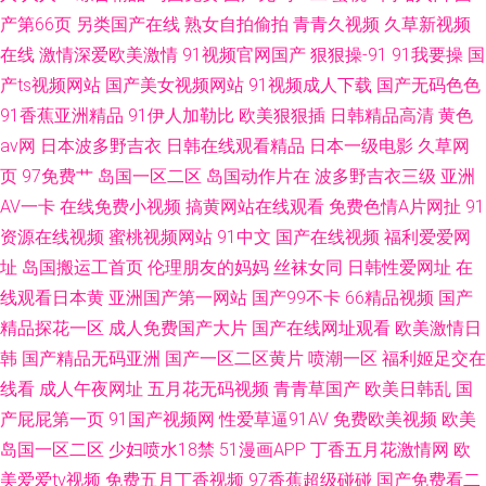
产第66页
另类国产在线
熟女自拍偷拍
青青久视频
久草新视频
在线
激情深爱欧美激情
91视频官网国产
狠狠操-91
91我要操
国
产ts视频网站
国产美女视频网站
91视频成人下载
国产无码色色
91香蕉亚洲精品
91伊人加勒比
欧美狠狠插
日韩精品高清
黄色
av网
日本波多野吉衣
日韩在线观看精品
日本一级电影
久草网
页
97免费艹
岛国一区二区
岛国动作片在
波多野吉衣三级
亚洲
AV一卡
在线免费小视频
搞黄网站在线观看
免费色情A片网扯
91
资源在线视频
蜜桃视频网站
91中文
国产在线视频
福利爱爱网
址
岛国搬运工首页
伦理朋友的妈妈
丝袜女同
日韩性爱网址
在
线观看日本黄
亚洲国产第一网站
国产99不卡
66精品视频
国产
精品探花一区
成人免费国产大片
国产在线网址观看
欧美激情日
韩
国产精品无码亚洲
国产一区二区黄片
喷潮一区
福利姬足交在
线看
成人午夜网址
五月花无码视频
青青草国产
欧美日韩乱
国
产屁屁第一页
91国产视频网
性爱草逼91AV
免费欧美视频
欧美
岛国一区二区
少妇喷水18禁
51漫画APP
丁香五月花激情网
欧
美爱爱tv视频
免费五月丁香视频
97香蕉超级碰碰
国产免费看二