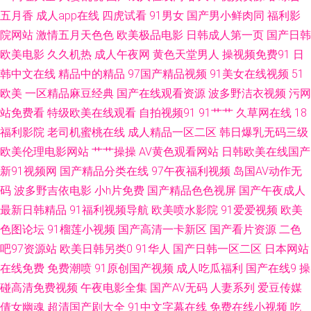
费成 欧美自拍aa www黑料尤物 九九国产 欧美怡春院 视频爱肏屄的肉棒 影
五月香
成人app在线
四虎试看
91男女
国产男小鲜肉同
福利影
院网站
激情五月天色色
欧美极品电影
日韩成人第一页
国产日韩
音先锋色导航 九九热WWww 色色成人电影 伊人成人自拍 97超碰在线公开
欧美电影
久久机热
成人午夜网
黄色天堂男人
操视频免费91
日
韩中文在线
精品中的精品
97国产精品视频
91美女在线视频
51
大香蕉在九 日韩AV无码网址 97在线资源 九一av 色色午夜影院 伊人网操逼片
欧美
一区精品麻豆经典
国产在线观看资源
波多野洁衣视频
污网
超碰97免费 久草免费福利 欧洲青青草99 天天日b夜夜爽 超碰日日夜夜 男人
站免费看
特级欧美在线观看
自拍视频91
91艹艹
久草网在线
18
福利影院
老司机蜜桃在线
成人精品一区二区
韩日爆乳无码三级
必备69视频 日日撸亚洲视频 91小电影 美女天天肏 久久激情六月天 午夜福利
欧美伦理电影网站
艹艹操操
AV黄色观看网站
日韩欧美在线国产
新91视频网
国产精品分类在线
97午夜福利视频
岛国AV动作无
404 www日本黄色 国产精品1999 免费网站簧片 亚洲啪在线 肏屄免费 国内
码
波多野吉依电影
小h片免费
国产精品色色视屏
国产午夜成人
最新日韩精品
91福利视频导航
欧美喷水影院
91爱爱视频
欧美
九九亚 欧美色图去干网 伊人操久久 97国产视频 国产精品草草 另类影音 日
色图论坛
91榴莲小视频
国产高清一卡新区
国产看片资源
二色
吧97资源站
欧美日韩另类0
91华人
国产日韩一区二区
日本网站
本熟女自慰 亚洲3级电影 国产亚洲V^ 五月天大香蕉 成人1级黄色 黄色片青青
在线免费
免费潮喷
91原创国产视频
成人吃瓜福利
国产在线9
操
草 欧美图色10p 综合淫网 肏逼片久久99 九一色版 日本天堂中文字幕 性爱av
碰高清免费视频
午夜电影全集
国产AV无码
人妻系列
爱豆传媒
倩女幽魂
超清国产剧大全
91中文字幕在线
免费在线小视频
吃