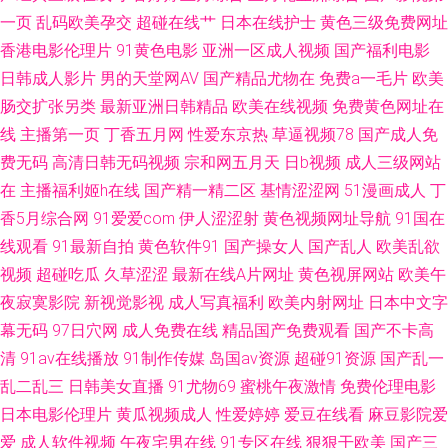
91高清视频 豆花吃瓜 色色青青草 91在线观看原创 国产亚洲一A 日本免费AA
一页
乱码欧美孕交
超碰在线艹
日本在线护士
黄色三级免费网址
香港电影伦理片
91黄色电影
亚洲一区成人视频
国产福利电影
片 在线播放97国产 探花电影 国产成人天天操 欧美另类色图 伊人老司机大香
日韩成人影片
男的天堂网AV
国产精品尤物在
免费a一毛片
欧美
肠交扩张另类
最新亚洲日韩精品
欧美在线视频
免费黄色网址在
蕉 超碰激情人妻在线 老司机性AV 婷婷瑟瑟在线
线
主播第一页
丁香五月网
性爱东京热
草逼视频78
国产成人免
费无码
高清日韩无码视频
宗和网五月天
日b视频
成人三级网站
在
主播福利姬h在线
国产精一精二区
基情涩涩网
51漫画成人
丁
香5月综合网
91爱爱com
伊人涩涩射
黄色视频网址导航
91国在
线观看
91最新自拍
黄色软件91
国产操女人
国产乱人
欧美乱欲
视频
超碰吃瓜
久草涩涩
最新在线A片网址
黄色视屏网站
欧美午
夜寂寞影院
新视觉影视
成人写真福利
欧美内射网址
日本中文字
幕无码
97日穴网
成人免费在线
精品国产免费观看
国产不卡高
清
91av在线播放
91制作传媒
岛国av资源
超碰91资源
国产乱一
乱二乱三
日韩美女直播
91尤物69
蜜桃午夜激情
免费伦理电影
日本电影伦理片
黄瓜视频成人
性爱婷婷
爱豆在线看
麻豆影院爱
爱
成人软件视频
午夜宅男在线
91专区在线
狠狠干欧美
国产三