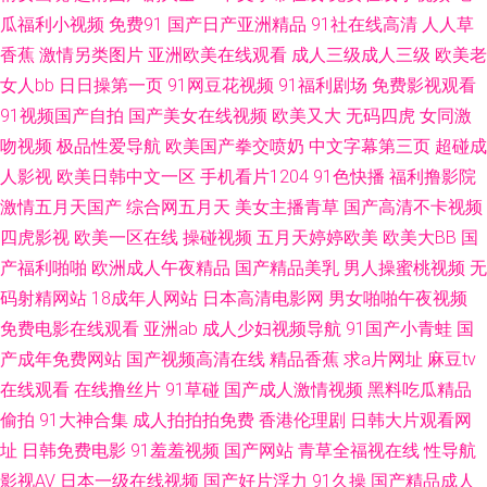
影院 岛国av免费 三级黄色视频 99超碰日本 久久伊人射 人妻人人操青青草
瓜福利小视频
免费91
国产日产亚洲精品
91社在线高清
人人草
香蕉
激情另类图片
亚洲欧美在线观看
成人三级成人三级
欧美老
香蕉伊人久操 91网站熊猫 超碰丝袜 九一福利视频 亚洲a级在线 成人黄色三
女人bb
日日操第一页
91网豆花视频
91福利剧场
免费影视观看
91视频国产自拍
国产美女在线视频
欧美又大
无码四虎
女同激
级 青娱乐首页91 丝袜美腿影音先锋 91撸啊撸 老湿机成人网站 91久久久 黄
吻视频
极品性爱导航
欧美国产拳交喷奶
中文字幕第三页
超碰成
射网站 日韩艹艹13 91在线网址 欧洲人妻色 AV午夜影视 久艹资源站 欧美色
人影视
欧美日韩中文一区
手机看片1204
91色快播
福利撸影院
激情五月天国产
综合网五月天
美女主播青草
国产高清不卡视频
图小va 99精品在这里 欧美性交狂野 伪娘自慰视频 福利导航大全 麻豆瑟瑟视
四虎影视
欧美一区在线
操碰视频
五月天婷婷欧美
欧美大BB
国
产福利啪啪
欧洲成人午夜精品
国产精品美乳
男人操蜜桃视频
无
频 伊人影院能玩av 免费成人 91黑丝高跟 精品蔬菜一区二区 日韩黄色三级影
码射精网站
18成年人网站
日本高清电影网
男女啪啪午夜视频
免费电影在线观看
亚洲ab
成人少妇视频导航
91国产小青蛙
国
院 最新91国产视频 国产91在线网站 美女视频直播91 微拍福利五区 国产人
产成年免费网站
国产视频高清在线
精品香蕉
求a片网址
麻豆tv
在线观看
在线撸丝片
91草碰
国产成人激情视频
黑料吃瓜精品
妻疯狂3p 午夜性網 97精品 欧美免费一线 91看视频黄入口 成人午夜伦理 久
偷拍
91大神合集
成人拍拍拍免费
香港伦理剧
日韩大片观看网
久国产精品人夷 日韩福利网站 99热网站 国人影院 97超碰人人艹 蜜桃91视
址
日韩免费电影
91羞羞视频
国产网站
青草全福视在线
性导航
影视AV
日本一级在线视频
国产好片浮力
91久操
国产精品成人