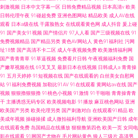
刺激视频
日本中文字幕一区
日韩免费精品视频
日本高清v
欧美
日韩伦理午夜
91碰超免费
亚洲色图网站
精品欧美
成人AV在线
观看
日本a级在线
干露脸熟女
在线观看黄色网
成人抖音
爰上碰
91
国产美女91视频
国产情侣片
97人人看
国产三级视频在线
91
免费视频精品
国产精品另类
黄色AV网站人
黄色91福利社
污网
址18禁
国产高清不卡二区
成人午夜视频免费
欧美激情福利网
国产青青青草
91草逼视频
免费看片日韩
午夜视频福利免费
国
产嫩草视频在线
69叉叉叉
最新日本在线视频
日韩成人a
青青操
91
五月天婷婷
91短视频在线
国产在线观看的
白丝美女自慰网
站
91福利免费视频
加勒比91AV
91在线观看
黄网站av在线
国产
视频
狠狠擼狠狠擼
91桃色小视频
91激情
91干啪啪
青青操青青
干
主播诱惑无码专区
欧美视频电影
91播放
麻豆桃色网站
亚洲
欧美国产另类
欧美伦理另类
国产刺激对白
在线观看91精品
欧
美成年视频
操碰操揉
成人微拍福利导航
亚洲欧美国产日韩
成年
在线观看免费
岛国精品在线播放
狠狠撸第四色
欧美一页
女同电
影在线观看
91网国产尤物在
毛片网站黄色
狼人三级片
高清男