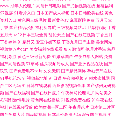
www
成年人伦理片
高清日韩电影
国产尤物视频在线
超碰福利
97视屏
91看片入口
日本国产成人视频
日本日韩欧美在线
黄色
资料入口
黄色网三级毛片
最新黄色av
麻豆影院免费
五月天堂
丁香
国产精品水多
福利所导航
三级视频网站J
51福利影院
丁香
五月天av
18日本三级全黄
乱伦天堂
国产在线短视频
丁香五月
丁香婷婷
91精品又
爱豆传媒下载
丁香九月国产主播
美女网站
视频黄
A片com
美女福利在线观看
狼人激情网
伦理片香港
极品
福利导航
黄色三级最新免费
91嫩草国产
午夜成年人网站
免费
国产高清视频
91草莓
丝瓜视频污成人
国产亚洲视品在线
国产
玖玖
国产免费毛不卡片
久久无码
国产精品网络
孕妇无码在线
91手机论坛
91视频新地址
91日逼
午夜啪视频
91啪水蜜桃网
国
产二区无码
91日韩在线观看
西瓜影院视频全集
国产孕妇无码视
频
国产在线福利
国产在线日皮片
午夜神马伦理
毛片网站美女
AV福利激情毛片
黄色网在线播放
91视频免费在线
91午夜在线
福利在线视频导航
欧美喷潮一区二区
午夜理论片
日本第二片区
国产免费大片
精品呦视频
日本乱伦高清无码
深夜国产视频
91