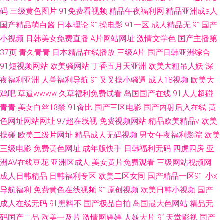
码
三级黄色图片
91免费看视频
精品午夜福利网
精品亚洲成a人
国产精品萌白酱
日本理论
91操电影
91一区
成人精品无
91国产
小视频
日韩美女免费直播
A片网站网址
激情文学色
国产主播第
37页
青久青青
日本精品在线播放
三级A片
国产日韩亚洲综合
91短视频网站
欧美骚网站
丁香五月天亚洲
欧美大粗吊人妖
深
夜福利亚洲
人兽福利导航
91叉叉操小骚逼
成人18视频
欧美大
鸡吧
草逼wwww
久草福利免费试看
岛国国产在线
91人人超碰
青青
美女白丝18禁
91肏比
国产三区电影
国产内射后入在线
黄
色网址网站网址
97超在线视
免费视频网站
精品欧美精品v
欧美
操碰
欧美二级片网址
精品成人无码视频
男女午夜福利影院
欧美
三级电影
免费黄色网址
成年版快手
日韩福利无码
四虎四房
亚
洲AV在线豆花
亚洲区成人
美女黄片免费观看
三级网站视频网
成人日韩精品
日韩福利专区
欧美二区女同
国产精品一区91
小x
导航福利
免费黄色在线视频
91原创视频
欧美日韩小视频
国产
成人在线无码
91黑料不
国产极品自拍
岛国最大色网站
精品无
码国产二品
欧美一及片
激情网婷婷
人妖大片
91天堂影视
国产